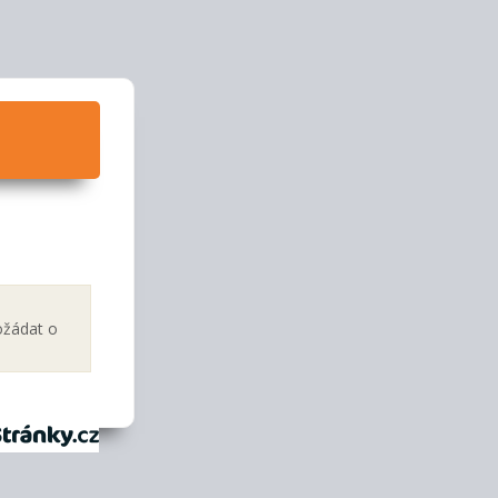
ožádat o
tránky.cz