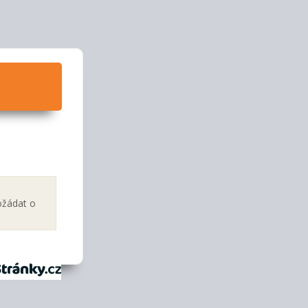
ožádat o
tránky.cz