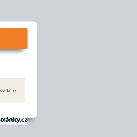
ožádat o
tránky.cz