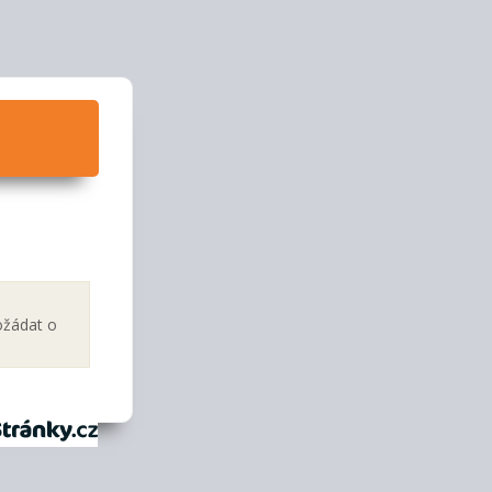
ožádat o
tránky.cz