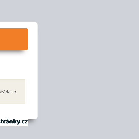
ožádat o
tránky.cz