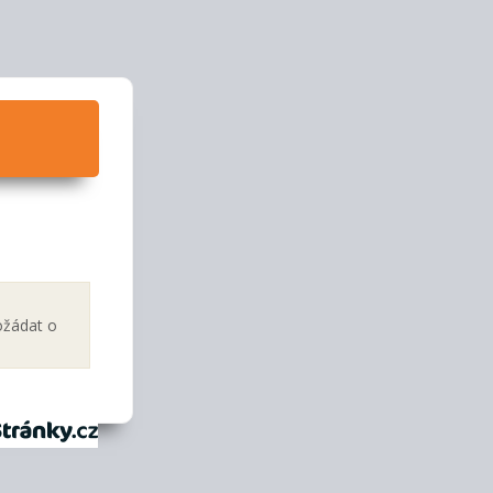
ožádat o
tránky.cz