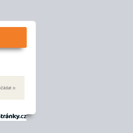
ožádat o
tránky.cz