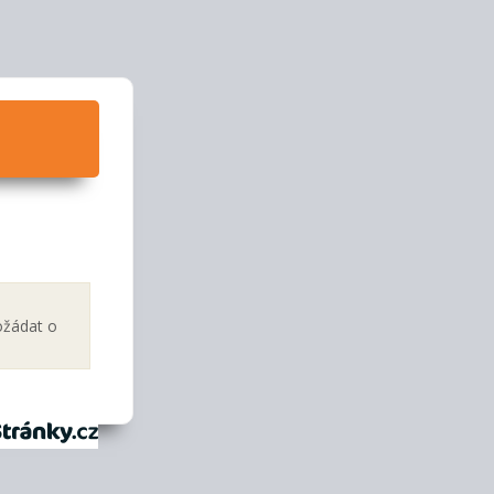
ožádat o
tránky.cz