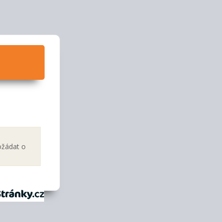
ožádat o
tránky.cz