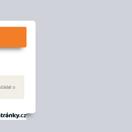
ožádat o
tránky.cz