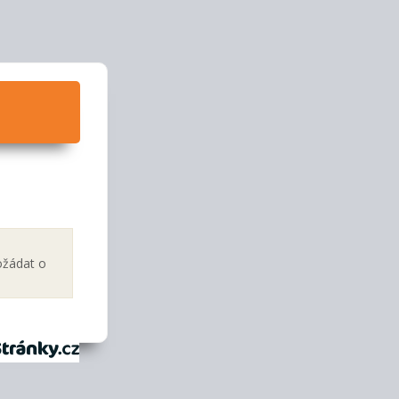
ožádat o
tránky.cz