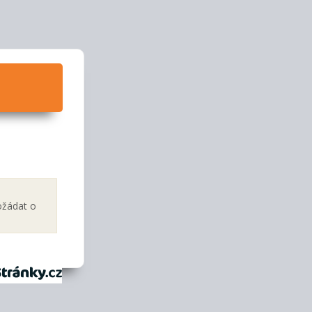
ožádat o
tránky.cz