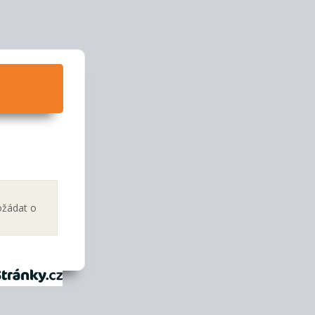
ožádat o
tránky.cz