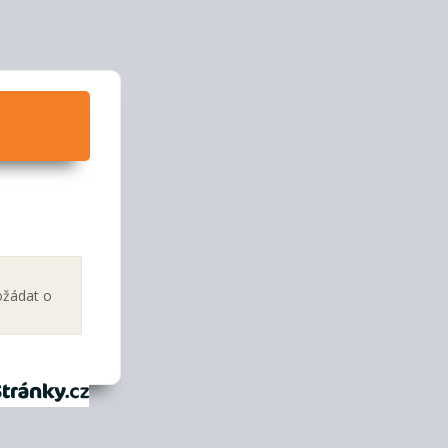
ožádat o
tránky.cz