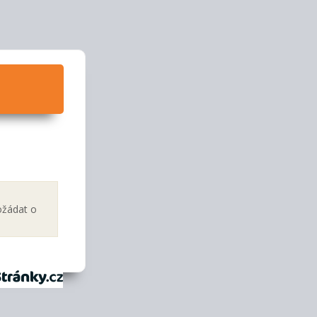
ožádat o
tránky.cz