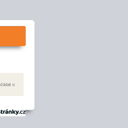
ožádat o
tránky.cz