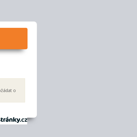
ožádat o
tránky.cz